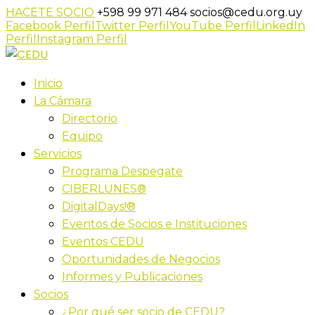
HACETE SOCIO
+598 99 971 484
socios@cedu.org.uy
Facebook Perfil
Twitter Perfil
YouTube Perfil
LinkedIn
Perfil
Instagram Perfil
Inicio
La Cámara
Directorio
Equipo
Servicios
Programa Despegate
CIBERLUNES®
DigitalDays!®
Eventos de Socios e Instituciones
Eventos CEDU
Oportunidades de Negocios
Informes y Publicaciones
Socios
¿Por qué ser socio de CEDU?