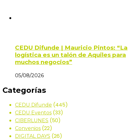
CEDU Difunde | Mauricio Pintos: “La
logística es un talón de Aquiles para
muchos negocios”
05/08/2026
Categorías
(445)
CEDU Difunde
(33)
CEDU Eventos
(50)
CIBERLUNES
(22)
Convenios
(26)
DIGITAL DAYS