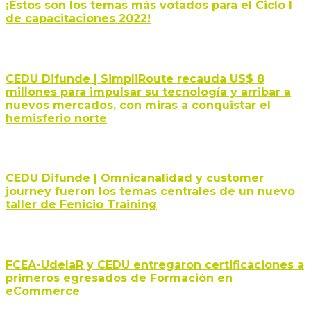
¡Estos son los temas más votados para el Ciclo I
de capacitaciones 2022!
CEDU Difunde | SimpliRoute recauda US$ 8
millones para impulsar su tecnología y arribar a
nuevos mercados, con miras a conquistar el
hemisferio norte
CEDU Difunde | Omnicanalidad y customer
journey fueron los temas centrales de un nuevo
taller de Fenicio Training
FCEA-UdelaR y CEDU entregaron certificaciones a
primeros egresados de Formación en
eCommerce