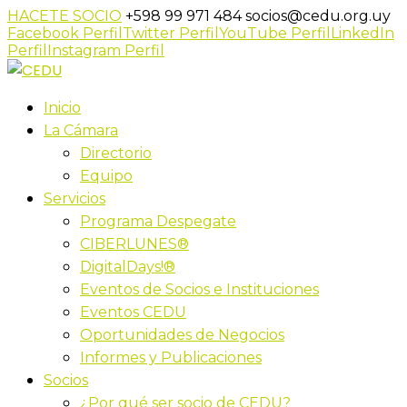
HACETE SOCIO
+598 99 971 484
socios@cedu.org.uy
Facebook Perfil
Twitter Perfil
YouTube Perfil
LinkedIn
Perfil
Instagram Perfil
Inicio
La Cámara
Directorio
Equipo
Servicios
Programa Despegate
CIBERLUNES®
DigitalDays!®
Eventos de Socios e Instituciones
Eventos CEDU
Oportunidades de Negocios
Informes y Publicaciones
Socios
¿Por qué ser socio de CEDU?