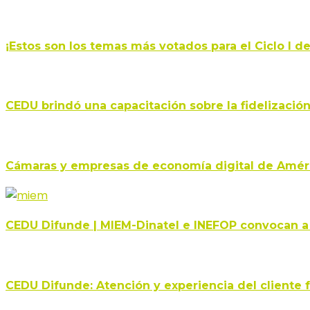
¡Estos son los temas más votados para el Ciclo I d
CEDU brindó una capacitación sobre la fidelizació
Cámaras y empresas de economía digital de Améri
CEDU Difunde | MIEM-Dinatel e INEFOP convocan a
CEDU Difunde: Atención y experiencia del cliente f