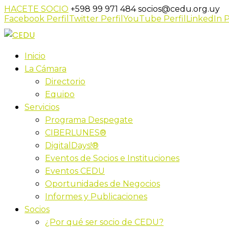
HACETE SOCIO
+598 99 971 484
socios@cedu.org.uy
Facebook Perfil
Twitter Perfil
YouTube Perfil
LinkedIn P
Inicio
La Cámara
Directorio
Equipo
Servicios
Programa Despegate
CIBERLUNES®
DigitalDays!®
Eventos de Socios e Instituciones
Eventos CEDU
Oportunidades de Negocios
Informes y Publicaciones
Socios
¿Por qué ser socio de CEDU?