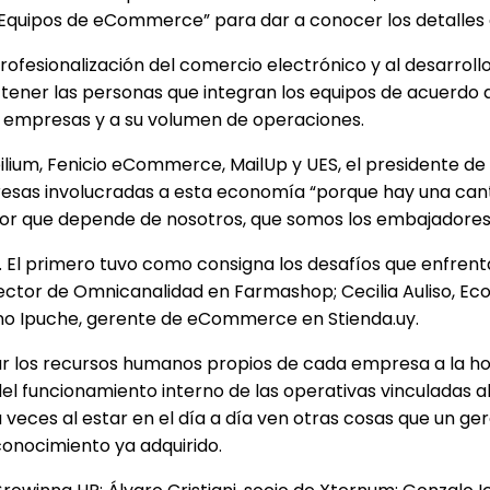
 Equipos de eCommerce” para dar a conocer los detalles
profesionalización del comercio electrónico y al desarroll
tener las personas que integran los equipos de acuerdo 
as empresas y a su volumen de operaciones.
abilium, Fenicio eCommerce, MailUp y UES, el presidente d
esas involucradas a esta economía “porque hay una cant
tor que depende de nosotros, que somos los embajadores 
s. El primero tuvo como consigna los desafíos que enfrent
director de Omnicanalidad en Farmashop; Cecilia Auliso, 
o Ipuche, gerente de eCommerce en Stienda.uy.
orar los recursos humanos propios de cada empresa a la
l funcionamiento interno de las operativas vinculadas al 
eces al estar en el día a día ven otras cosas que un gere
onocimiento ya adquirido.