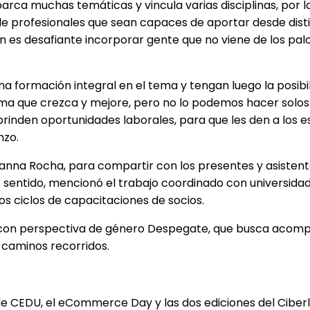
rca muchas temáticas y vincula varias disciplinas, por l
de profesionales que sean capaces de aportar desde disti
 es desafiante incorporar gente que no viene de los pa
una formación integral en el tema y tengan luego la posib
tema que crezca y mejore, pero no lo podemos hacer solo
rinden oportunidades laborales, para que les den a los es
nzo.
vanna Rocha, para compartir con los presentes y asistent
este sentido, mencionó el trabajo coordinado con univers
os ciclos de capacitaciones de socios.
 con perspectiva de género Despegate, que busca acom
 y caminos recorridos.
de CEDU, el eCommerce Day y las dos ediciones del Ciberl