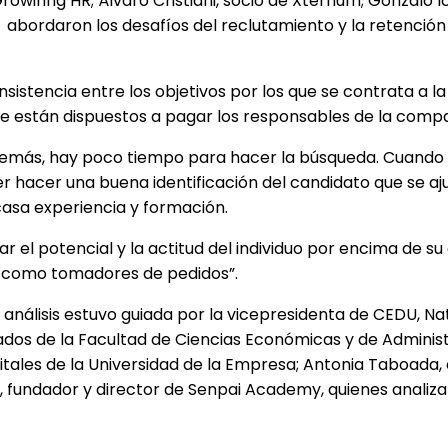
owinng HR; Álvaro Cristiani, socio de Xternum; Gonzalo I
abordaron los desafíos del reclutamiento y la retención d
istencia entre los objetivos por los que se contrata a la p
ue están dispuestos a pagar los responsables de la comp
 además, hay poco tiempo para hacer la búsqueda. Cuando 
 hacer una buena identificación del candidato que se aju
asa experiencia y formación.
ar el potencial y la actitud del individuo por encima de 
o como tomadores de pedidos”.
 análisis estuvo guiada por la vicepresidenta de CEDU, N
os de la Facultad de Ciencias Económicas y de Administra
tales de la Universidad de la Empresa; Antonia Taboada,
, fundador y director de Senpai Academy, quienes analiz