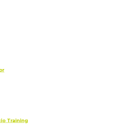
or
cio Training