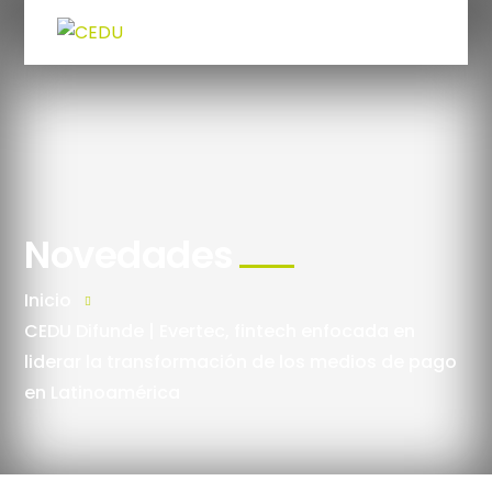
Novedades
Inicio
CEDU Difunde | Evertec, fintech enfocada en
liderar la transformación de los medios de pago
en Latinoamérica