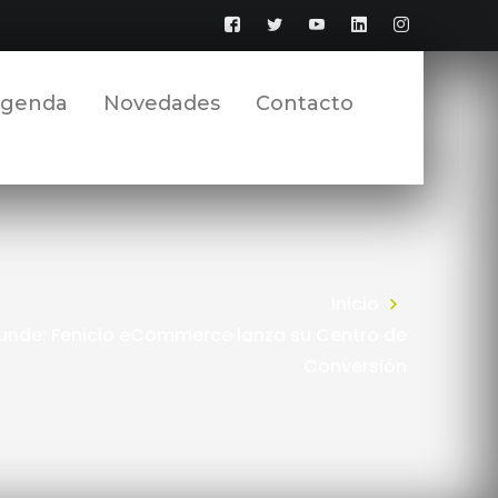
Facebook
Twitter
YouTube
LinkedIn
Instagram
Perfil
Perfil
Perfil
Perfil
Perfil
genda
Novedades
Contacto
Inicio
unde: Fenicio eCommerce lanza su Centro de
Conversión