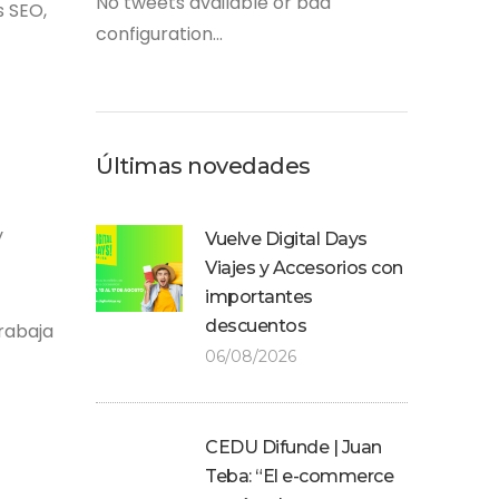
No tweets available or bad
s SEO,
configuration...
Últimas novedades
y
Vuelve Digital Days
Viajes y Accesorios con
importantes
descuentos
trabaja
06/08/2026
CEDU Difunde | Juan
Teba: “El e-commerce