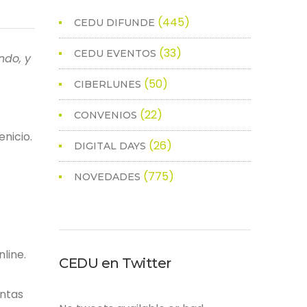
(445)
CEDU DIFUNDE
(33)
CEDU EVENTOS
ndo, y
(50)
CIBERLUNES
(22)
CONVENIOS
nicio.
(26)
DIGITAL DAYS
(775)
NOVEDADES
line.
CEDU en Twitter
entas