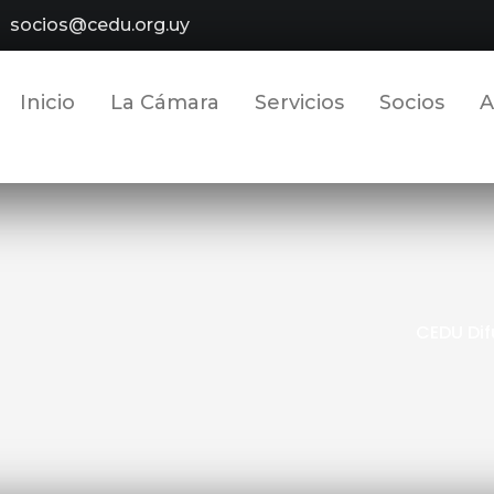
socios@cedu.org.uy
Inicio
La Cámara
Servicios
Socios
A
CEDU Dif