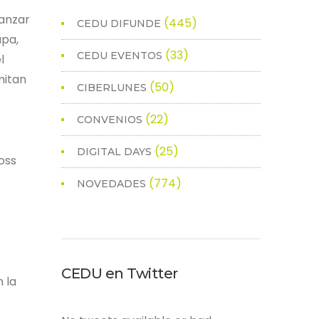
canzar
(445)
CEDU DIFUNDE
apa,
(33)
CEDU EVENTOS
l
mitan
(50)
CIBERLUNES
(22)
CONVENIOS
(25)
DIGITAL DAYS
ross
(774)
NOVEDADES
CEDU en Twitter
n la