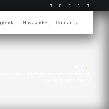
Facebook
Twitter
YouTube
LinkedIn
Instagram
Perfil
Perfil
Perfil
Perfil
Perfil
genda
Novedades
Contacto
Inicio
estacan que «Uruguay alcanzó la madurez del
comercio electrónico»