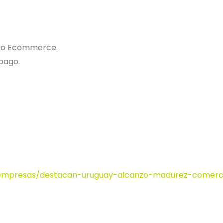
cio Ecommerce.
pago.
s/empresas/destacan-uruguay-alcanzo-madurez-comerc