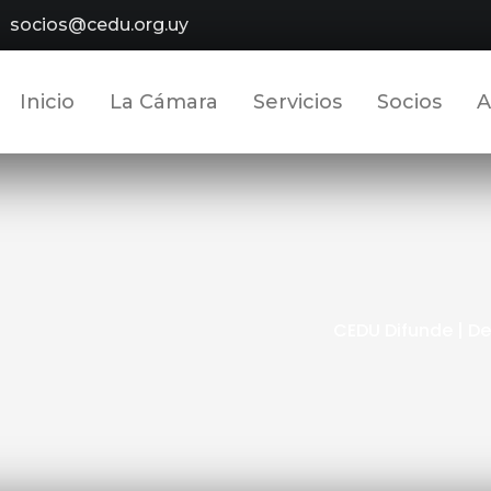
socios@cedu.org.uy
Inicio
La Cámara
Servicios
Socios
A
CEDU Difunde | D