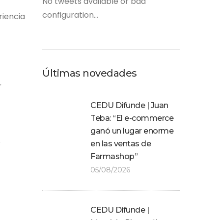
No tweets available or bad
configuration...
riencia
Últimas novedades
r
CEDU Difunde | Juan
Teba: “El e-commerce
ganó un lugar enorme
ó
en las ventas de
Farmashop”
05/08/2026
CEDU Difunde |