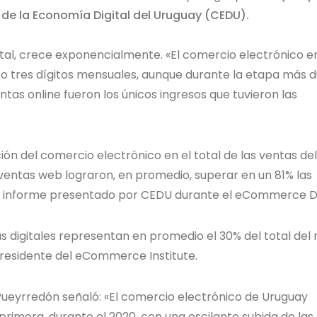
e la Economía Digital del Uruguay (CEDU).
igital, crece exponencialmente. «El comercio electrónico e
o tres dígitos mensuales, aunque durante la etapa más d
entas online fueron los únicos ingresos que tuvieron las
ión del comercio electrónico en el total de las ventas del 
s ventas web lograron, en promedio, superar en un 81% las
 un informe presentado por CEDU durante el eCommerce D
as digitales representan en promedio el 30% del total del r
 presidente del eCommerce Institute.
 Pueyrredón señaló: «El comercio electrónico de Uruguay
rimera, durante el 2020, con una oscilante subida de las