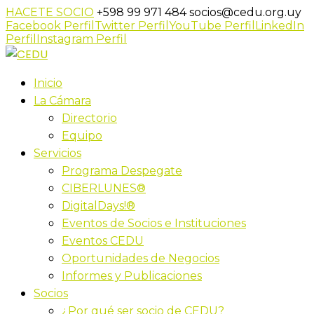
HACETE SOCIO
+598 99 971 484
socios@cedu.org.uy
Facebook Perfil
Twitter Perfil
YouTube Perfil
LinkedIn
Perfil
Instagram Perfil
Inicio
La Cámara
Directorio
Equipo
Servicios
Programa Despegate
CIBERLUNES®
DigitalDays!®
Eventos de Socios e Instituciones
Eventos CEDU
Oportunidades de Negocios
Informes y Publicaciones
Socios
¿Por qué ser socio de CEDU?