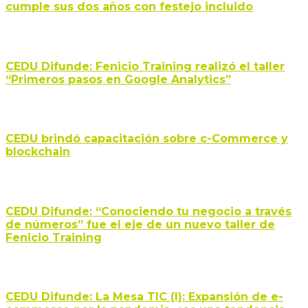
cumple sus dos años con festejo incluido
CEDU Difunde: Fenicio Training realizó el taller
“Primeros pasos en Google Analytics”
CEDU brindó capacitación sobre c-Commerce y
blockchain
CEDU Difunde: “Conociendo tu negocio a través
de números” fue el eje de un nuevo taller de
Fenicio Training
CEDU Difunde: La Mesa TIC (I): Expansión de e-