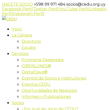
HACETE SOCIO
+598 99 971 484
socios@cedu.org.uy
Facebook Perfil
Twitter Perfil
YouTube Perfil
LinkedIn
Perfil
Instagram Perfil
Inicio
La Cámara
Directorio
Equipo
Servicios
Programa Despegate
CIBERLUNES®
DigitalDays!®
Eventos de Socios e Instituciones
Eventos CEDU
Oportunidades de Negocios
Informes y Publicaciones
Socios
¿Por qué ser socio de CEDU?