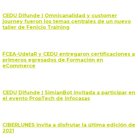
CEDU Difunde | Omnicanalidad y customer
journey fueron los temas centrales de un nuevo
taller de Fenicio Training
FCEA-UdelaR y CEDU entregaron certificaciones a
primeros egresados de Formación en
eCommerce
CEDU Difunde | SimianBot invitada a participar en
el evento PropTech de infocasas
CIBERLUNES invita a disfrutar la última edición de
2021