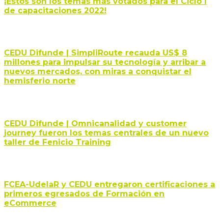
¡Estos son los temas más votados para el Ciclo I
de capacitaciones 2022!
CEDU Difunde | SimpliRoute recauda US$ 8
millones para impulsar su tecnología y arribar a
nuevos mercados, con miras a conquistar el
hemisferio norte
CEDU Difunde | Omnicanalidad y customer
journey fueron los temas centrales de un nuevo
taller de Fenicio Training
FCEA-UdelaR y CEDU entregaron certificaciones a
primeros egresados de Formación en
eCommerce