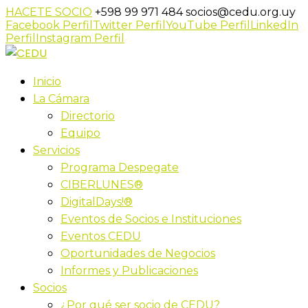
HACETE SOCIO
+598 99 971 484
socios@cedu.org.uy
Facebook Perfil
Twitter Perfil
YouTube Perfil
LinkedIn
Perfil
Instagram Perfil
Inicio
La Cámara
Directorio
Equipo
Servicios
Programa Despegate
CIBERLUNES®
DigitalDays!®
Eventos de Socios e Instituciones
Eventos CEDU
Oportunidades de Negocios
Informes y Publicaciones
Socios
¿Por qué ser socio de CEDU?