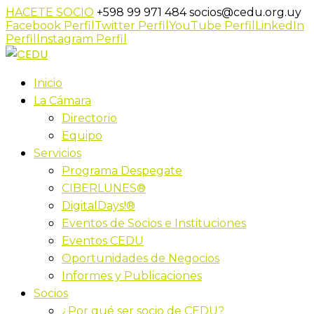
HACETE SOCIO
+598 99 971 484
socios@cedu.org.uy
Facebook Perfil
Twitter Perfil
YouTube Perfil
LinkedIn
Perfil
Instagram Perfil
Inicio
La Cámara
Directorio
Equipo
Servicios
Programa Despegate
CIBERLUNES®
DigitalDays!®
Eventos de Socios e Instituciones
Eventos CEDU
Oportunidades de Negocios
Informes y Publicaciones
Socios
¿Por qué ser socio de CEDU?