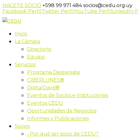
HACETE SOCIO
+598 99 971 484
socios@cedu.org.uy
Facebook Perfil
Twitter Perfil
YouTube Perfil
LinkedIn P
Inicio
La Cámara
Directorio
Equipo
Servicios
Programa Despegate
CIBERLUNES®
DigitalDays!®
Eventos de Socios e Instituciones
Eventos CEDU
Oportunidades de Negocios
Informes y Publicaciones
Socios
¿Por qué ser socio de CEDU?