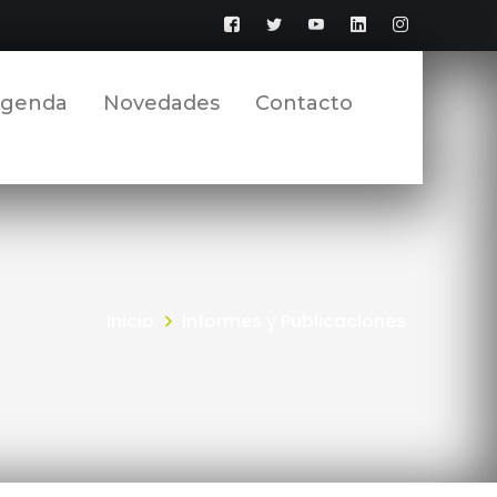
Facebook
Twitter
YouTube
LinkedIn
Instagram
Perfil
Perfil
Perfil
Perfil
Perfil
genda
Novedades
Contacto
Inicio
Informes y Publicaciones