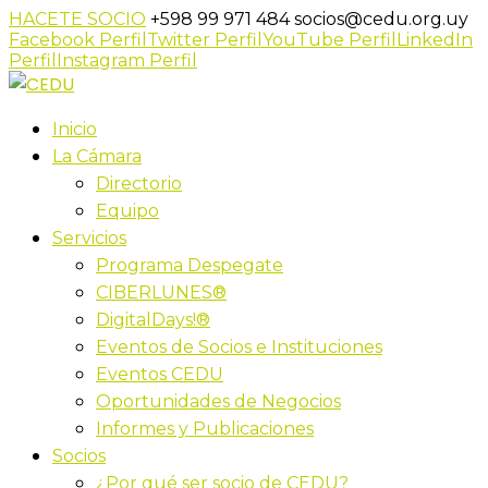
HACETE SOCIO
+598 99 971 484
socios@cedu.org.uy
Facebook Perfil
Twitter Perfil
YouTube Perfil
LinkedIn
Perfil
Instagram Perfil
Inicio
La Cámara
Directorio
Equipo
Servicios
Programa Despegate
CIBERLUNES®
DigitalDays!®
Eventos de Socios e Instituciones
Eventos CEDU
Oportunidades de Negocios
Informes y Publicaciones
Socios
¿Por qué ser socio de CEDU?