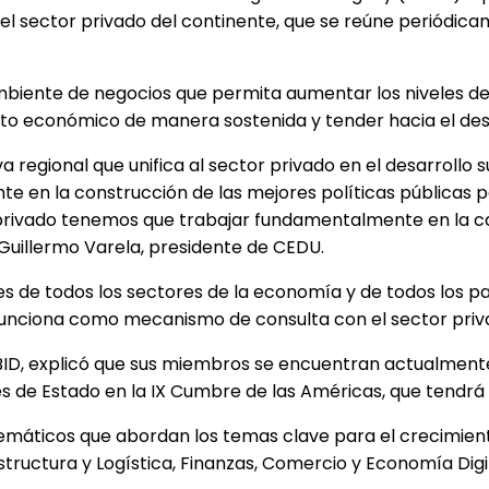
vas del sector privado del continente, que se reúne perió
ambiente de negocios que permita aumentar los niveles de 
o económico de manera sostenida y tender hacia el desar
 regional que unifica al sector privado en el desarrollo 
 en la construcción de las mejores políticas públicas p
 privado tenemos que trabajar fundamentalmente en la ca
 Guillermo Varela, presidente de CEDU.
es de todos los sectores de la economía y de todos los p
 y funciona como mecanismo de consulta con el sector pri
l BID, explicó que sus miembros se encuentran actualme
es de Estado en la IX Cumbre de las Américas, que tendrá 
temáticos que abordan los temas clave para el crecimien
estructura y Logística, Finanzas, Comercio y Economía Dig