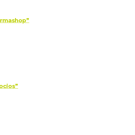
Farmashop”
ocios”