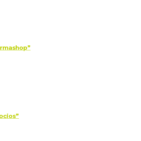
Farmashop”
ocios”