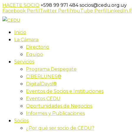
HACETE SOCIO
+598 99 971 484
socios@cedu.org.uy
Facebook Perfil
Twitter Perfil
YouTube Perfil
LinkedIn P
Inicio
La Cámara
Directorio
Equipo
Servicios
Programa Despegate
CIBERLUNES®
DigitalDays!®
Eventos de Socios e Instituciones
Eventos CEDU
Oportunidades de Negocios
Informes y Publicaciones
Socios
¿Por qué ser socio de CEDU?