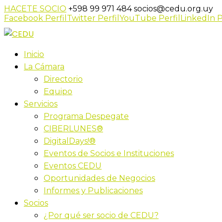
HACETE SOCIO
+598 99 971 484
socios@cedu.org.uy
Facebook Perfil
Twitter Perfil
YouTube Perfil
LinkedIn P
Inicio
La Cámara
Directorio
Equipo
Servicios
Programa Despegate
CIBERLUNES®
DigitalDays!®
Eventos de Socios e Instituciones
Eventos CEDU
Oportunidades de Negocios
Informes y Publicaciones
Socios
¿Por qué ser socio de CEDU?