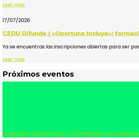
Leer más
17/07/2026
CEDU Difunde | «Oportuna Incluye»: formaci
Ya se encuentras las inscripciones abiertas para ser p
Leer más
Próximos eventos
10
ago
(ago 10)
00:00
17
(ago 17)
23:59
Digital Days Viajes
Or