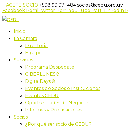
HACETE SOCIO
+598 99 971 484
socios@cedu.org.uy
Facebook Perfil
Twitter Perfil
YouTube Perfil
LinkedIn P
Inicio
La Cámara
Directorio
Equipo
Servicios
Programa Despegate
CIBERLUNES®
DigitalDays!®
Eventos de Socios e Instituciones
Eventos CEDU
Oportunidades de Negocios
Informes y Publicaciones
Socios
¿Por qué ser socio de CEDU?