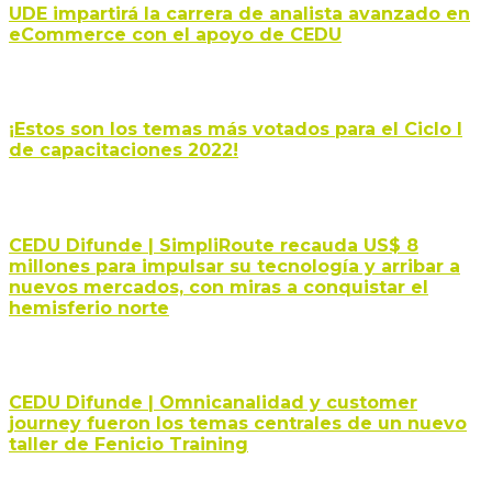
UDE impartirá la carrera de analista avanzado en
eCommerce con el apoyo de CEDU
¡Estos son los temas más votados para el Ciclo I
de capacitaciones 2022!
CEDU Difunde | SimpliRoute recauda US$ 8
millones para impulsar su tecnología y arribar a
nuevos mercados, con miras a conquistar el
hemisferio norte
CEDU Difunde | Omnicanalidad y customer
journey fueron los temas centrales de un nuevo
taller de Fenicio Training