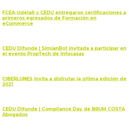
FCEA-UdelaR y CEDU entregaron certificaciones a
primeros egresados de Formación en
eCommerce
CEDU Difunde | SimianBot invitada a participar en
el evento PropTech de infocasas
CIBERLUNES invita a disfrutar la última edición de
2021
CEDU Difunde | Compliance Day de BRUM COSTA
Abogados