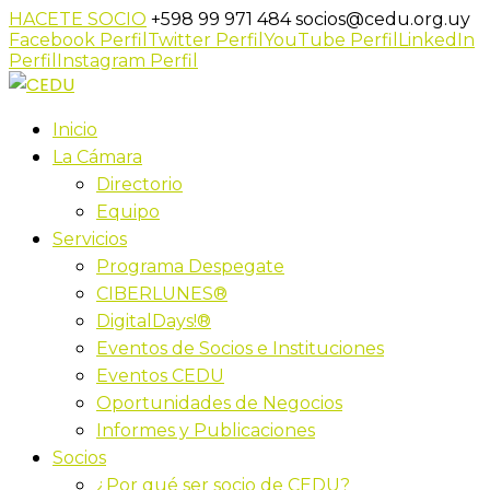
HACETE SOCIO
+598 99 971 484
socios@cedu.org.uy
Facebook Perfil
Twitter Perfil
YouTube Perfil
LinkedIn
Perfil
Instagram Perfil
Inicio
La Cámara
Directorio
Equipo
Servicios
Programa Despegate
CIBERLUNES®
DigitalDays!®
Eventos de Socios e Instituciones
Eventos CEDU
Oportunidades de Negocios
Informes y Publicaciones
Socios
¿Por qué ser socio de CEDU?