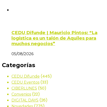
CEDU Difunde | Mauricio Pintos: “La
logística es un talón de Aquiles para
muchos negocios”
05/08/2026
Categorías
(445)
CEDU Difunde
(33)
CEDU Eventos
(50)
CIBERLUNES
(22)
Convenios
(26)
DIGITAL DAYS
(775)
Novedades