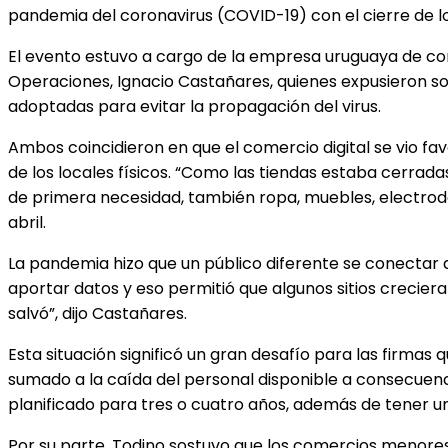
pandemia del coronavirus (COVID-19) con el cierre de loc
El evento estuvo a cargo de la empresa uruguaya de come
Operaciones, Ignacio Castañares, quienes expusieron s
adoptadas para evitar la propagación del virus.
Ambos coincidieron en que el comercio digital se vio fav
de los locales físicos. “Como las tiendas estaba cerr
de primera necesidad, también ropa, muebles, electrodo
abril.
La pandemia hizo que un público diferente se conectar 
aportar datos y eso permitió que algunos sitios crecie
salvó”, dijo Castañares.
Esta situación significó un gran desafío para las firmas 
sumado a la caída del personal disponible a consecuenc
planificado para tres o cuatro años, además de tener u
Por su parte, Todino sostuvo que los comercios menores