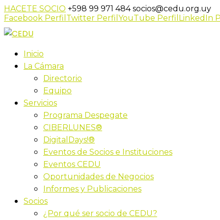
HACETE SOCIO
+598 99 971 484
socios@cedu.org.uy
Facebook Perfil
Twitter Perfil
YouTube Perfil
LinkedIn P
Inicio
La Cámara
Directorio
Equipo
Servicios
Programa Despegate
CIBERLUNES®
DigitalDays!®
Eventos de Socios e Instituciones
Eventos CEDU
Oportunidades de Negocios
Informes y Publicaciones
Socios
¿Por qué ser socio de CEDU?