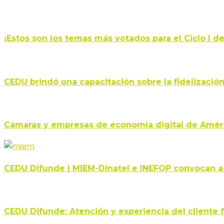
¡Estos son los temas más votados para el Ciclo I d
CEDU brindó una capacitación sobre la fidelizació
Cámaras y empresas de economía digital de Améri
CEDU Difunde | MIEM-Dinatel e INEFOP convocan a
CEDU Difunde: Atención y experiencia del cliente f