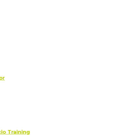
or
cio Training