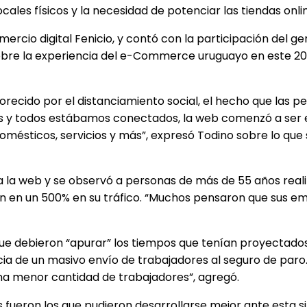
ales físicos y la necesidad de potenciar las tiendas onli
rcio digital Fenicio, y contó con la participación del g
obre la experiencia del e-Commerce uruguayo en este 20
orecido por el distanciamiento social, el hecho que las p
adas y todos estábamos conectados, la web comenzó a ser
mésticos, servicios y más”, expresó Todino sobre lo que
a la web y se observó a personas de más de 55 años real
ran en un 500% en su tráfico. “Muchos pensaron que sus e
que debieron “apurar” los tiempos que tenían proyectados p
ia de un masivo envío de trabajadores al seguro de paro.
na menor cantidad de trabajadores”, agregó.
 fueron los que pudieron desarrollarse mejor ante esta s