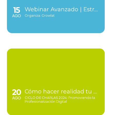
15
Webinar Avanzado | Estrategias para segmentar y personalizar
AGO
Organiza: Growlat
20
Cómo hacer realidad tu emprendimiento | Cómo potenciarlo con Mercado Libre | Equipos de RRHH esenciales para eCommerce
AGO
CICLO DE CHARLAS 2024: Promoviendo la
Profesionalización Digital