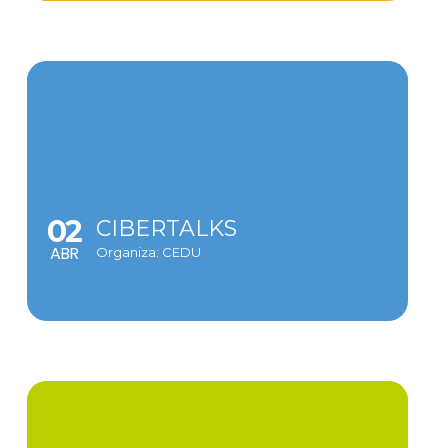
02
CIBERTALKS
ABR
Organiza: CEDU