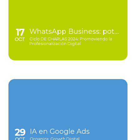
17
WhatsApp Business: potencia tus ventas y fideliza a tus clientes | Automatización e IA como aliados para la detección temprana de patrones fraudulentos | Experiencia del cliente y logística: Cómo ofrecer un servicio excepcional
OCT
Ciclo DE CHARLAS 2024: Promoviendo la
Profesionalización Digital
29
IA en Google Ads
OCT
Organiza: Growth Digital