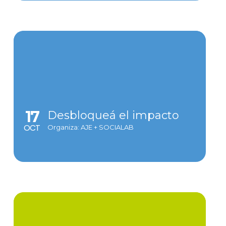
17
Desbloqueá el impacto
OCT
Organiza: AJE + SOCIALAB