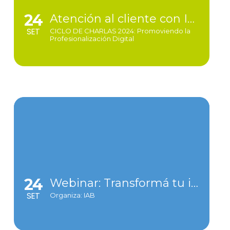
24
Atención al cliente con IA | Deep Web y Dark Web | Navegando la Transformación Digital y las Ventas Multicanal
SET
CICLO DE CHARLAS 2024: Promoviendo la
Profesionalización Digital
24
Webinar: Transformá tu idea en un caso ganador con Dario Ventura | MIXX24
SET
Organiza: IAB