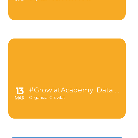
13
#GrowlatAcademy: Data Marketing Platform
MAR
Organiza: Growlat