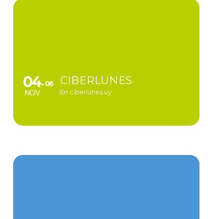
04
CIBERLUNES
06
NOV
En ciberlunes.uy