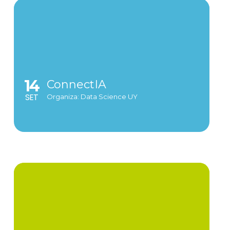
14
ConnectIA
SET
Organiza: Data Science UY