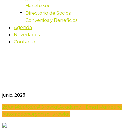
Hacete socio
Directorio de Socios
Convenios y Beneficios
Agenda
Novedades
Contacto
#GrowlatAcademy –
Email Marketing
Automation
junio, 2025
26
jun
14:00
15:00
#GrowlatAcademy - Email Marketing
Automation
Organiza: Growlat