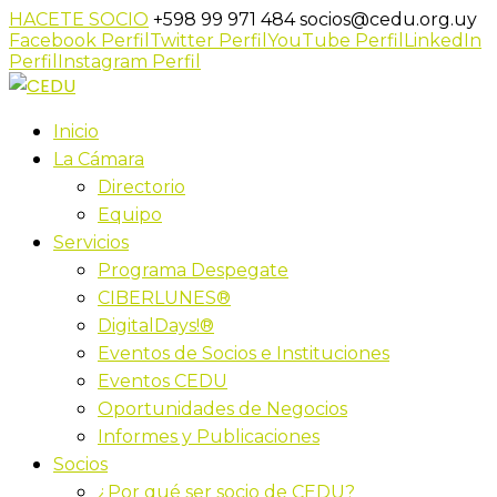
HACETE SOCIO
+598 99 971 484
socios@cedu.org.uy
Facebook Perfil
Twitter Perfil
YouTube Perfil
LinkedIn
Perfil
Instagram Perfil
Inicio
La Cámara
Directorio
Equipo
Servicios
Programa Despegate
CIBERLUNES®
DigitalDays!®
Eventos de Socios e Instituciones
Eventos CEDU
Oportunidades de Negocios
Informes y Publicaciones
Socios
¿Por qué ser socio de CEDU?