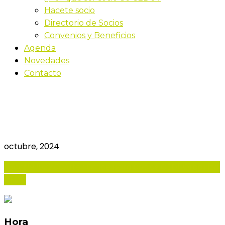
Hacete socio
Directorio de Socios
Convenios y Beneficios
Agenda
Novedades
Contacto
After Office para Socios
CEDU
octubre, 2024
03
oct
19:15
22:00
After Office para Socios CEDU
Organiza:
CEDU
Hora