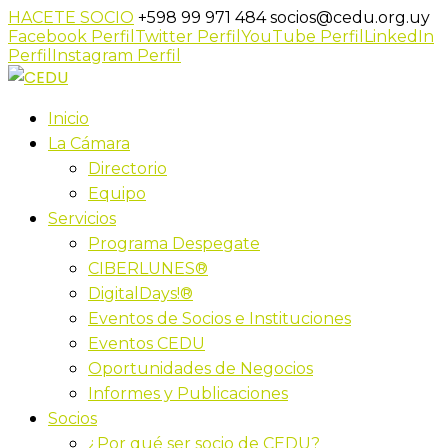
HACETE SOCIO
+598 99 971 484
socios@cedu.org.uy
Facebook Perfil
Twitter Perfil
YouTube Perfil
LinkedIn
Perfil
Instagram Perfil
Inicio
La Cámara
Directorio
Equipo
Servicios
Programa Despegate
CIBERLUNES®
DigitalDays!®
Eventos de Socios e Instituciones
Eventos CEDU
Oportunidades de Negocios
Informes y Publicaciones
Socios
¿Por qué ser socio de CEDU?