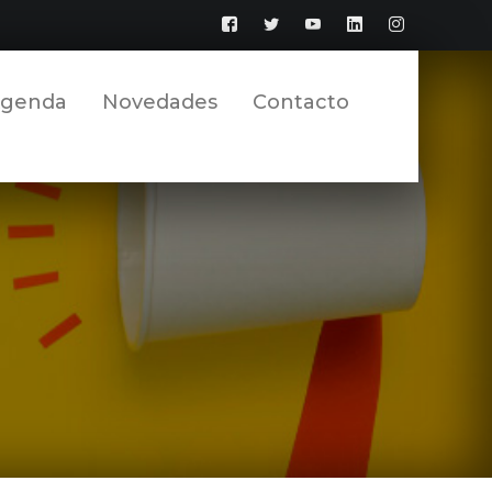
Facebook
Twitter
YouTube
LinkedIn
Instagram
Perfil
Perfil
Perfil
Perfil
Perfil
genda
Novedades
Contacto