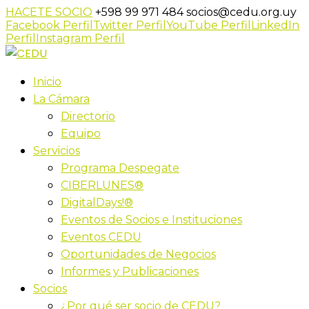
HACETE SOCIO
+598 99 971 484
socios@cedu.org.uy
Facebook Perfil
Twitter Perfil
YouTube Perfil
LinkedIn
Perfil
Instagram Perfil
Inicio
La Cámara
Directorio
Equipo
Servicios
Programa Despegate
CIBERLUNES®
DigitalDays!®
Eventos de Socios e Instituciones
Eventos CEDU
Oportunidades de Negocios
Informes y Publicaciones
Socios
¿Por qué ser socio de CEDU?