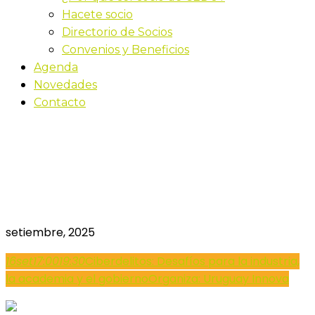
Hacete socio
Directorio de Socios
Convenios y Beneficios
Agenda
Novedades
Contacto
Ciberdelitos: Desafíos
para la industria, la
academia y el gobierno
setiembre, 2025
16
set
17:00
19:30
Ciberdelitos: Desafíos para la industria,
la academia y el gobierno
Organiza: Uruguay Innova