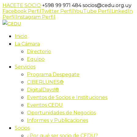
HACETE SOCIO
+598 99 971 484
socios@cedu.org.uy
Facebook Perfil
Twitter Perfil
YouTube Perfil
LinkedIn
Perfil
Instagram Perfil
Inicio
La Cámara
Directorio
Equipo
Servicios
Programa Despegate
CIBERLUNES®
DigitalDays!®
Eventos de Socios e Instituciones
Eventos CEDU
Oportunidades de Negocios
Informes y Publicaciones
Socios
¿Por qué ser socio de CEDU?