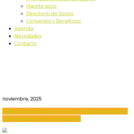
Hacete socio
Directorio de Socios
Convenios y Beneficios
Agenda
Novedades
Contacto
Del eCommerce
tradicional al Agentic
Commerce
noviembre, 2025
13
nov
09:30
11:30
Del eCommerce tradicional al Agentic
Commerce
Organiza: Gopersonal