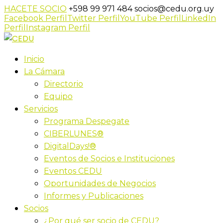
HACETE SOCIO
+598 99 971 484
socios@cedu.org.uy
Facebook Perfil
Twitter Perfil
YouTube Perfil
LinkedIn
Perfil
Instagram Perfil
Inicio
La Cámara
Directorio
Equipo
Servicios
Programa Despegate
CIBERLUNES®
DigitalDays!®
Eventos de Socios e Instituciones
Eventos CEDU
Oportunidades de Negocios
Informes y Publicaciones
Socios
¿Por qué ser socio de CEDU?