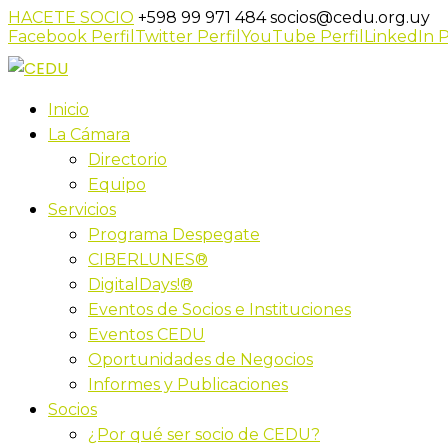
HACETE SOCIO
+598 99 971 484
socios@cedu.org.uy
Facebook Perfil
Twitter Perfil
YouTube Perfil
LinkedIn P
Inicio
La Cámara
Directorio
Equipo
Servicios
Programa Despegate
CIBERLUNES®
DigitalDays!®
Eventos de Socios e Instituciones
Eventos CEDU
Oportunidades de Negocios
Informes y Publicaciones
Socios
¿Por qué ser socio de CEDU?