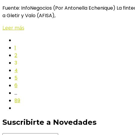
Fuente: InfoNegocios (Por Antonella Echenique) La finte
a Gletir y Valo (AFISA),
Leer más
1
2
3
4
5
6
…
89
Suscribirte a Novedades