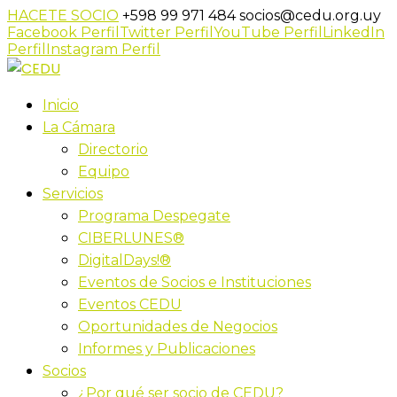
HACETE SOCIO
+598 99 971 484
socios@cedu.org.uy
Facebook Perfil
Twitter Perfil
YouTube Perfil
LinkedIn
Perfil
Instagram Perfil
Inicio
La Cámara
Directorio
Equipo
Servicios
Programa Despegate
CIBERLUNES®
DigitalDays!®
Eventos de Socios e Instituciones
Eventos CEDU
Oportunidades de Negocios
Informes y Publicaciones
Socios
¿Por qué ser socio de CEDU?