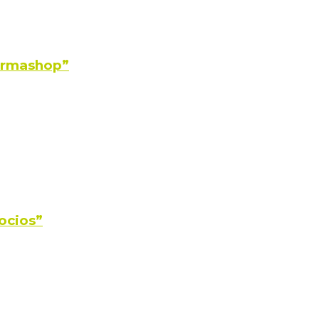
Farmashop”
ocios”