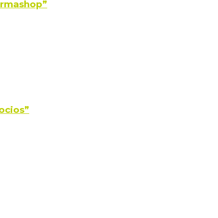
Farmashop”
ocios”