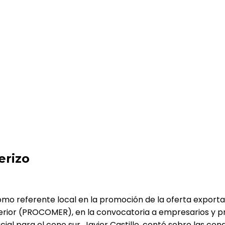
erizo
omo referente local en la promoción de la oferta export
rior (PROCOMER), en la convocatoria a empresarios y pr
cial para el cono sur, Javier Castillo, contó sobre las c