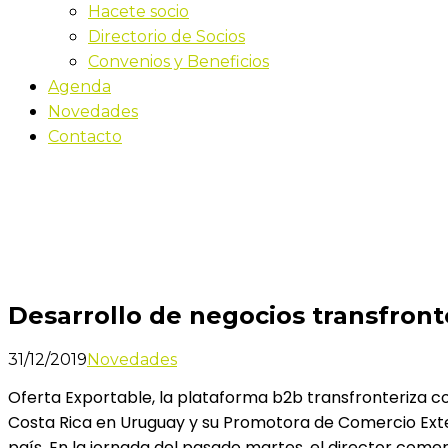
Hacete socio
Directorio de Socios
Convenios y Beneficios
Agenda
Novedades
Contacto
Novedades
Inicio
Desarrollo de negocios transfronterizo
Desarrollo de negocios transfront
31/12/2019
Novedades
Oferta Exportable, la plataforma b2b transfronteriza c
Costa Rica en Uruguay y su Promotora de Comercio Exte
país. En la jornada del pasado martes, el director comer