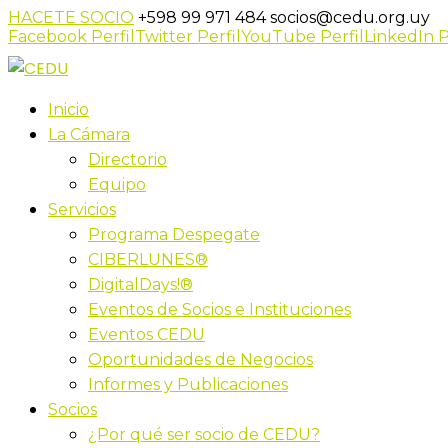
HACETE SOCIO
+598 99 971 484
socios@cedu.org.uy
Facebook Perfil
Twitter Perfil
YouTube Perfil
LinkedIn P
Inicio
La Cámara
Directorio
Equipo
Servicios
Programa Despegate
CIBERLUNES®
DigitalDays!®
Eventos de Socios e Instituciones
Eventos CEDU
Oportunidades de Negocios
Informes y Publicaciones
Socios
¿Por qué ser socio de CEDU?