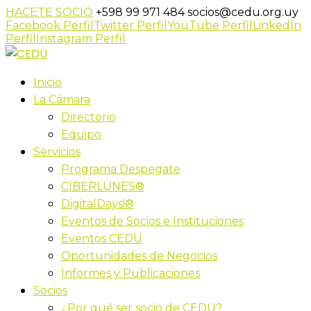
HACETE SOCIO
+598 99 971 484
socios@cedu.org.uy
Facebook Perfil
Twitter Perfil
YouTube Perfil
LinkedIn
Perfil
Instagram Perfil
Inicio
La Cámara
Directorio
Equipo
Servicios
Programa Despegate
CIBERLUNES®
DigitalDays!®
Eventos de Socios e Instituciones
Eventos CEDU
Oportunidades de Negocios
Informes y Publicaciones
Socios
¿Por qué ser socio de CEDU?