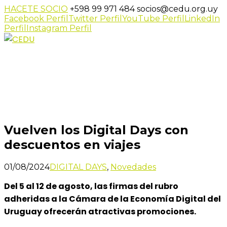
HACETE SOCIO
+598 99 971 484
socios@cedu.org.uy
Facebook Perfil
Twitter Perfil
YouTube Perfil
LinkedIn
Perfil
Instagram Perfil
Novedades
Inicio
Vuelven los Digital Days con descuentos en viajes
Vuelven los Digital Days con
descuentos en viajes
01/08/2024
DIGITAL DAYS
,
Novedades
Del 5 al 12 de agosto, las firmas del rubro
adheridas a la Cámara de la Economía Digital del
Uruguay ofrecerán atractivas promociones.