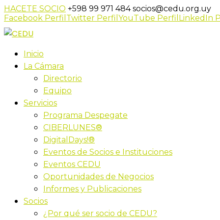
HACETE SOCIO
+598 99 971 484
socios@cedu.org.uy
Facebook Perfil
Twitter Perfil
YouTube Perfil
LinkedIn P
Inicio
La Cámara
Directorio
Equipo
Servicios
Programa Despegate
CIBERLUNES®
DigitalDays!®
Eventos de Socios e Instituciones
Eventos CEDU
Oportunidades de Negocios
Informes y Publicaciones
Socios
¿Por qué ser socio de CEDU?