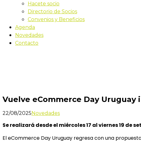
Hacete socio
Directorio de Socios
Convenios y Beneficios
Agenda
Novedades
Contacto
Novedades
Inicio
Vuelve eCommerce Day Uruguay impulsando la revol
Vuelve eCommerce Day Uruguay imp
22/08/2025
Novedades
Se realizará desde el miércoles 17 al viernes 19 de s
El eCommerce Day Uruguay regresa con una propuesta int