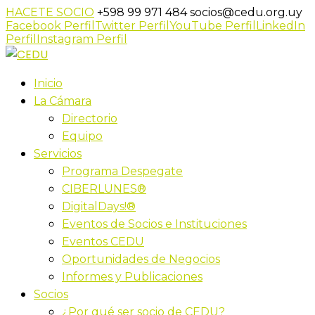
HACETE SOCIO
+598 99 971 484
socios@cedu.org.uy
Facebook Perfil
Twitter Perfil
YouTube Perfil
LinkedIn
Perfil
Instagram Perfil
Inicio
La Cámara
Directorio
Equipo
Servicios
Programa Despegate
CIBERLUNES®
DigitalDays!®
Eventos de Socios e Instituciones
Eventos CEDU
Oportunidades de Negocios
Informes y Publicaciones
Socios
¿Por qué ser socio de CEDU?