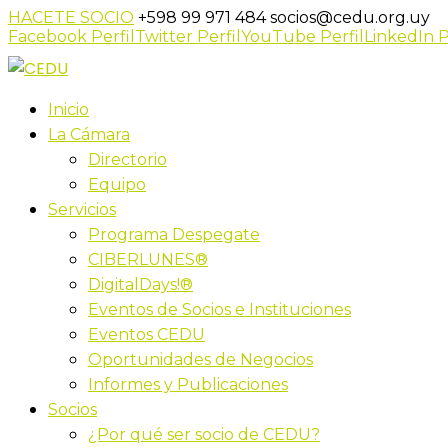
HACETE SOCIO
+598 99 971 484
socios@cedu.org.uy
Facebook Perfil
Twitter Perfil
YouTube Perfil
LinkedIn P
Inicio
La Cámara
Directorio
Equipo
Servicios
Programa Despegate
CIBERLUNES®
DigitalDays!®
Eventos de Socios e Instituciones
Eventos CEDU
Oportunidades de Negocios
Informes y Publicaciones
Socios
¿Por qué ser socio de CEDU?