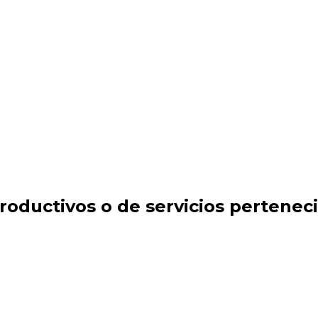
ervicios pertenecientes a los sectores automotriz
oductivos o de servicios perteneci