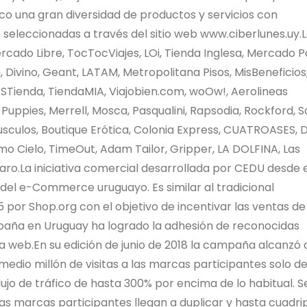
o una gran diversidad de productos y servicios con
seleccionadas a través del sitio web www.ciberlunes.uy.
rcado Libre, TocTocViajes, LOi, Tienda Inglesa, Mercado P
Divino, Geant, LATAM, Metropolitana Pisos, MisBeneficios
 STienda, TiendaMIA, Viajobien.com, woOw!, Aerolineas
Puppies, Merrell, Mosca, Pasqualini, Rapsodia, Rockford, 
usculos, Boutique Erótica, Colonia Express, CUATROASES, D
mo Cielo, TimeOut, Adam Tailor, Gripper, LA DOLFINA, Las
aro.La iniciativa comercial desarrollada por CEDU desde 
d del e-Commerce uruguayo. Es similar al tradicional
or Shop.org con el objetivo de incentivar las ventas de
ampaña en Uruguay ha logrado la adhesión de reconocidas
a web.En su edición de junio de 2018 la campaña alcanzó
edio millón de visitas a las marcas participantes solo d
lujo de tráfico de hasta 300% por encima de lo habitual. S
as marcas participantes llegan a duplicar y hasta cuadrip