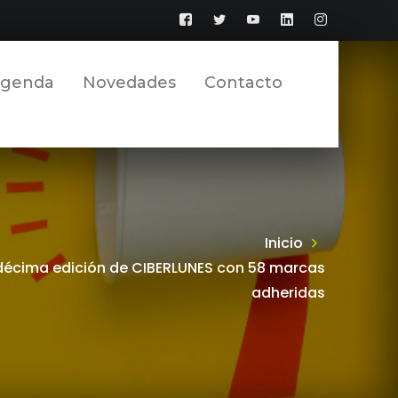
Facebook
Twitter
YouTube
LinkedIn
Instagram
Perfil
Perfil
Perfil
Perfil
Perfil
genda
Novedades
Contacto
Inicio
 décima edición de CIBERLUNES con 58 marcas
adheridas