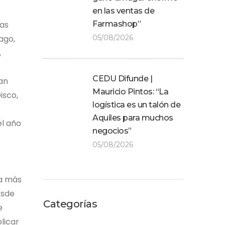
en las ventas de
Las
Farmashop”
ago,
05/08/2026
,
CEDU Difunde |
San
Mauricio Pintos: “La
isco,
logística es un talón de
Aquiles para muchos
el año
negocios”
05/08/2026
 a más
esde
Categorías
e
licar