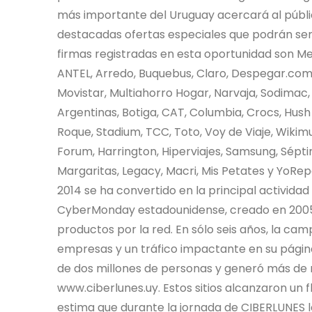
más importante del Uruguay acercará al públic
destacadas ofertas especiales que podrán ser 
firmas registradas en esta oportunidad son Me
ANTEL, Arredo, Buquebus, Claro, Despegar.com, 
Movistar, Multiahorro Hogar, Narvaja, Sodimac,
Argentinas, Botiga, CAT, Columbia, Crocs, Hush 
Roque, Stadium, TCC, Toto, Voy de Viaje, Wikim
Forum, Harrington, Hiperviajes, Samsung, Sépti
Margaritas, Legacy, Macri, Mis Petates y YoRep
2014 se ha convertido en la principal activida
CyberMonday estadounidense, creado en 2005 p
productos por la red. En sólo seis años, la c
empresas y un tráfico impactante en su págin
de dos millones de personas y generó más de m
www.ciberlunes.uy. Estos sitios alcanzaron un f
estima que durante la jornada de CIBERLUNES l