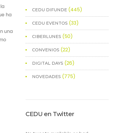
la
(445)
CEDU DIFUNDE
ue ha
(33)
CEDU EVENTOS
on una
(50)
CIBERLUNES
omo
(22)
CONVENIOS
(26)
DIGITAL DAYS
(775)
NOVEDADES
CEDU en Twitter