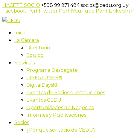
HACETE SOCIO
+598 99 971 484
socios@cedu.org.uy
Facebook Perfil
Twitter Perfil
YouTube Perfil
LinkedIn P
Inicio
La Cámara
Directorio
Equipo
Servicios
Programa Despegate
CIBERLUNES®
DigitalDays!®
Eventos de Socios e Instituciones
Eventos CEDU
Oportunidades de Negocios
Informes y Publicaciones
Socios
¿Por qué ser socio de CEDU?