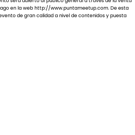
nto será abierto al público general a través de la venta
de pago en la web http://www.puntameetup.com. De esta
evento de gran calidad a nivel de contenidos y puesta