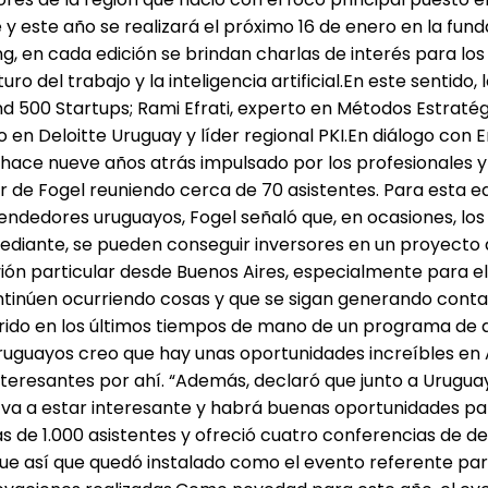
e y este año se realizará el próximo 16 de enero en la fun
g, en cada edición se brindan charlas de interés para lo
o del trabajo y la inteligencia artificial.En este sentido
nd 500 Startups; Rami Efrati, experto en Métodos Estratég
co en Deloitte Uruguay y líder regional PKI.En diálogo con
 hace nueve años atrás impulsado por los profesionales y 
gar de Fogel reuniendo cerca de 70 asistentes. Para esta
ndedores uruguayos, Fogel señaló que, en ocasiones, los 
diante, se pueden conseguir inversores en un proyecto 
ión particular desde Buenos Aires, especialmente para e
tinúen ocurriendo cosas y que se sigan generando conta
ido en los últimos tiempos de mano de un programa de ap
guayos creo que hay unas oportunidades increíbles en Ar
teresantes por ahí. “Además, declaró que junto a Urugua
va a estar interesante y habrá buenas oportunidades para 
 de 1.000 asistentes y ofreció cuatro conferencias de d
Fue así que quedó instalado como el evento referente para