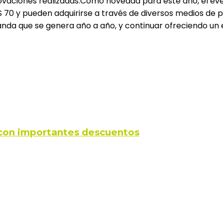
nnovaciones realizadas.Como novedad para este año, el eve
U$S 70 y pueden adquirirse a través de diversos medios 
anda que se genera año a año, y continuar ofreciendo un 
s con importantes descuentos