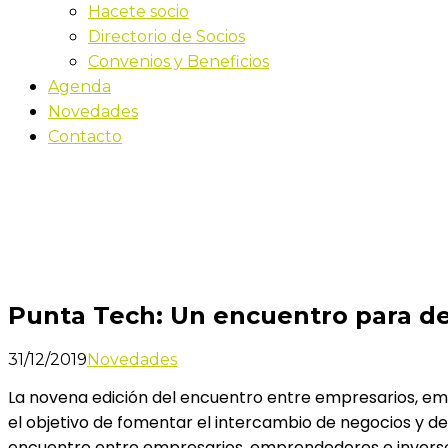
Hacete socio
Directorio de Socios
Convenios y Beneficios
Agenda
Novedades
Contacto
Novedades
Inicio
Punta Tech: Un encuentro para despegar
Punta Tech: Un encuentro para d
31/12/2019
Novedades
La novena edición del encuentro entre empresarios, emp
el objetivo de fomentar el intercambio de negocios y d
encuentro entre empresarios, emprendedores e inversore