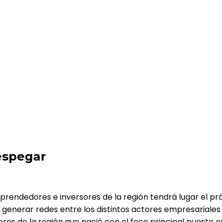
espegar
rendedores e inversores de la región tendrá lugar el pró
e generar redes entre los distintos actores empresariale
s de la región que nació con el foco principal puesto e