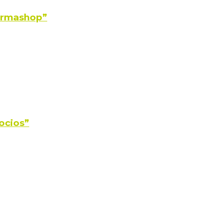
Farmashop”
ocios”