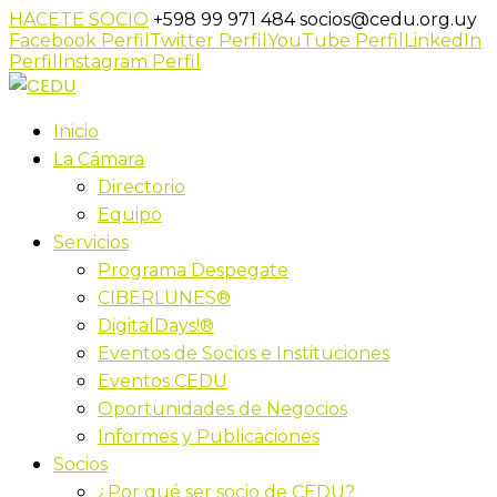
HACETE SOCIO
+598 99 971 484
socios@cedu.org.uy
Facebook Perfil
Twitter Perfil
YouTube Perfil
LinkedIn
Perfil
Instagram Perfil
Inicio
La Cámara
Directorio
Equipo
Servicios
Programa Despegate
CIBERLUNES®
DigitalDays!®
Eventos de Socios e Instituciones
Eventos CEDU
Oportunidades de Negocios
Informes y Publicaciones
Socios
¿Por qué ser socio de CEDU?