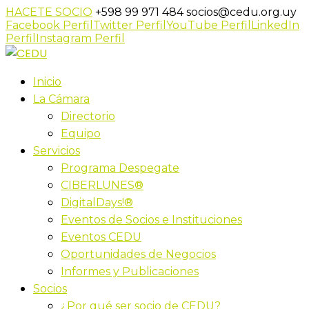
HACETE SOCIO
+598 99 971 484
socios@cedu.org.uy
Facebook Perfil
Twitter Perfil
YouTube Perfil
LinkedIn
Perfil
Instagram Perfil
Inicio
La Cámara
Directorio
Equipo
Servicios
Programa Despegate
CIBERLUNES®
DigitalDays!®
Eventos de Socios e Instituciones
Eventos CEDU
Oportunidades de Negocios
Informes y Publicaciones
Socios
¿Por qué ser socio de CEDU?