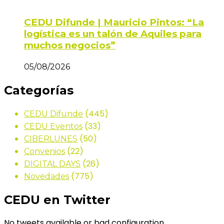
CEDU Difunde | Mauricio Pintos: “La
logística es un talón de Aquiles para
muchos negocios”
05/08/2026
Categorías
(445)
CEDU Difunde
(33)
CEDU Eventos
(50)
CIBERLUNES
(22)
Convenios
(26)
DIGITAL DAYS
(775)
Novedades
CEDU en Twitter
No tweets available or bad configuration...