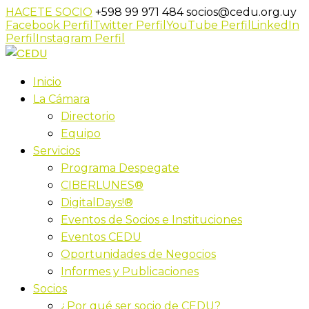
HACETE SOCIO
+598 99 971 484
socios@cedu.org.uy
Facebook Perfil
Twitter Perfil
YouTube Perfil
LinkedIn
Perfil
Instagram Perfil
Inicio
La Cámara
Directorio
Equipo
Servicios
Programa Despegate
CIBERLUNES®
DigitalDays!®
Eventos de Socios e Instituciones
Eventos CEDU
Oportunidades de Negocios
Informes y Publicaciones
Socios
¿Por qué ser socio de CEDU?