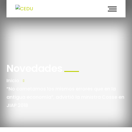
Novedades
Inicio
“No cometamos los mismos errores que en la
antigua economía”, advirtió la ministra Cosse en
JIAP 2018