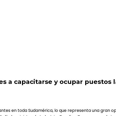
y ocupar puestos laborales en la industria de la tecnolog
es a capacitarse y ocupar puestos l
ntes en toda Sudamérica, lo que representa una gran opo