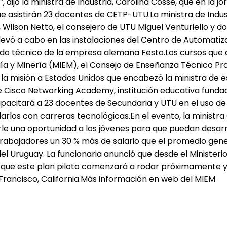
 dijo la ministra de Industria, Carolina Cosse, que en la 
e asistirán 23 docentes de CETP-UTU.La ministra de Indust
 Wilson Netto, el consejero de UTU Miguel Venturiello y 
evó a cabo en las instalaciones del Centro de Automatiza
ldo técnico de la empresa alemana Festo.Los cursos que
rgía y Minería (MIEM), el Consejo de Enseñanza Técnico P
 misión a Estados Unidos que encabezó la ministra de es
de Cisco Networking Academy, institución educativa funda
capacitará a 23 docentes de Secundaria y UTU en el uso de
ularlos con carreras tecnológicas.En el evento, la minist
e una oportunidad a los jóvenes para que puedan desarrol
rabajadores un 30 % más de salario que el promedio genera
l Uruguay. La funcionaria anunció que desde el Ministerio
ó que este plan piloto comenzará a rodar próximamente y
Francisco, California.Más información en web del MIEM