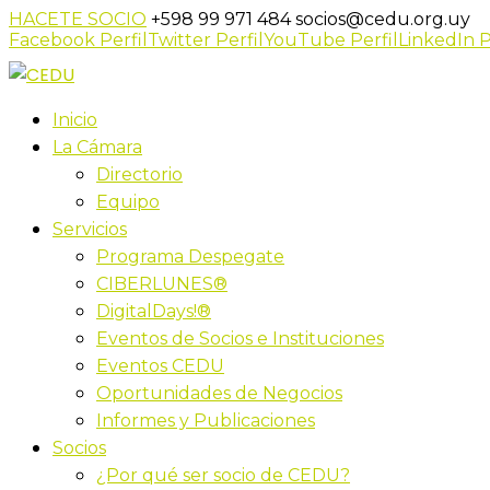
HACETE SOCIO
+598 99 971 484
socios@cedu.org.uy
Facebook Perfil
Twitter Perfil
YouTube Perfil
LinkedIn P
Inicio
La Cámara
Directorio
Equipo
Servicios
Programa Despegate
CIBERLUNES®
DigitalDays!®
Eventos de Socios e Instituciones
Eventos CEDU
Oportunidades de Negocios
Informes y Publicaciones
Socios
¿Por qué ser socio de CEDU?