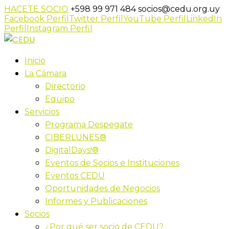
HACETE SOCIO
+598 99 971 484
socios@cedu.org.uy
Facebook Perfil
Twitter Perfil
YouTube Perfil
LinkedIn
Perfil
Instagram Perfil
Inicio
La Cámara
Directorio
Equipo
Servicios
Programa Despegate
CIBERLUNES®
DigitalDays!®
Eventos de Socios e Instituciones
Eventos CEDU
Oportunidades de Negocios
Informes y Publicaciones
Socios
¿Por qué ser socio de CEDU?