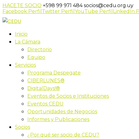
HACETE SOCIO
+598 99 971 484
socios@cedu.org.uy
Facebook Perfil
Twitter Perfil
YouTube Perfil
LinkedIn P
Inicio
La Cámara
Directorio
Equipo
Servicios
Programa Despegate
CIBERLUNES®
DigitalDays!®
Eventos de Socios e Instituciones
Eventos CEDU
Oportunidades de Negocios
Informes y Publicaciones
Socios
¿Por qué ser socio de CEDU?