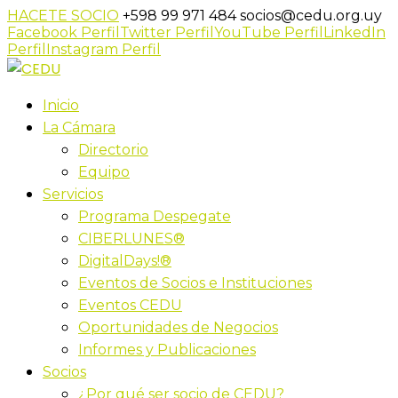
HACETE SOCIO
+598 99 971 484
socios@cedu.org.uy
Facebook Perfil
Twitter Perfil
YouTube Perfil
LinkedIn
Perfil
Instagram Perfil
Inicio
La Cámara
Directorio
Equipo
Servicios
Programa Despegate
CIBERLUNES®
DigitalDays!®
Eventos de Socios e Instituciones
Eventos CEDU
Oportunidades de Negocios
Informes y Publicaciones
Socios
¿Por qué ser socio de CEDU?