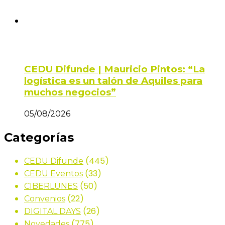
CEDU Difunde | Mauricio Pintos: “La
logística es un talón de Aquiles para
muchos negocios”
05/08/2026
Categorías
(445)
CEDU Difunde
(33)
CEDU Eventos
(50)
CIBERLUNES
(22)
Convenios
(26)
DIGITAL DAYS
(775)
Novedades