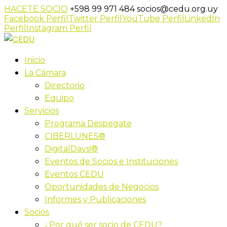
HACETE SOCIO
+598 99 971 484
socios@cedu.org.uy
Facebook Perfil
Twitter Perfil
YouTube Perfil
LinkedIn
Perfil
Instagram Perfil
Inicio
La Cámara
Directorio
Equipo
Servicios
Programa Despegate
CIBERLUNES®
DigitalDays!®
Eventos de Socios e Instituciones
Eventos CEDU
Oportunidades de Negocios
Informes y Publicaciones
Socios
¿Por qué ser socio de CEDU?