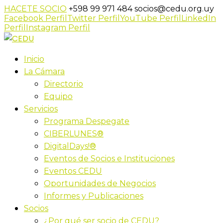
HACETE SOCIO
+598 99 971 484
socios@cedu.org.uy
Facebook Perfil
Twitter Perfil
YouTube Perfil
LinkedIn
Perfil
Instagram Perfil
Inicio
La Cámara
Directorio
Equipo
Servicios
Programa Despegate
CIBERLUNES®
DigitalDays!®
Eventos de Socios e Instituciones
Eventos CEDU
Oportunidades de Negocios
Informes y Publicaciones
Socios
¿Por qué ser socio de CEDU?