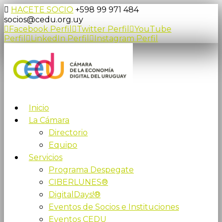
HACETE SOCIO
+598 99 971 484
socios@cedu.org.uy
Facebook Perfil
Twitter Perfil
YouTube
Perfil
LinkedIn Perfil
Instagram Perfil
Inicio
La Cámara
Directorio
Equipo
Servicios
Programa Despegate
CIBERLUNES®
DigitalDays!®
Eventos de Socios e Instituciones
Eventos CEDU