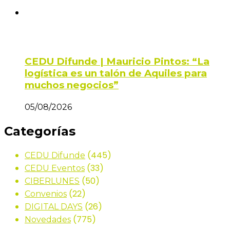
CEDU Difunde | Mauricio Pintos: “La
logística es un talón de Aquiles para
muchos negocios”
05/08/2026
Categorías
(445)
CEDU Difunde
(33)
CEDU Eventos
(50)
CIBERLUNES
(22)
Convenios
(26)
DIGITAL DAYS
(775)
Novedades