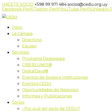
HACETE SOCIO
+598 99 971 484
socios@cedu.org.uy
Facebook Perfil
Twitter Perfil
YouTube Perfil
LinkedIn P
Inicio
La Cámara
Directorio
Equipo
Servicios
Programa Despegate
CIBERLUNES®
DigitalDays!®
Eventos de Socios e Instituciones
Eventos CEDU
Oportunidades de Negocios
Informes y Publicaciones
Socios
¿Por qué ser socio de CEDU?