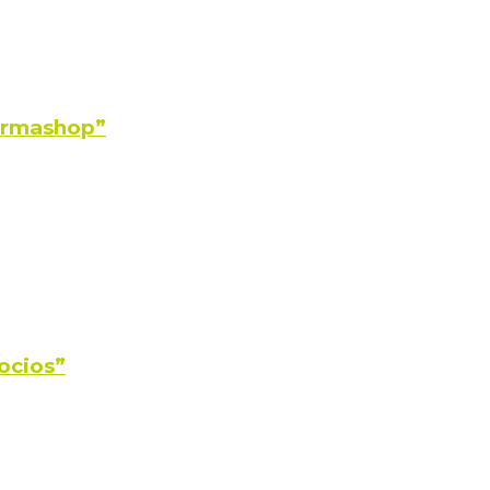
Farmashop”
ocios”