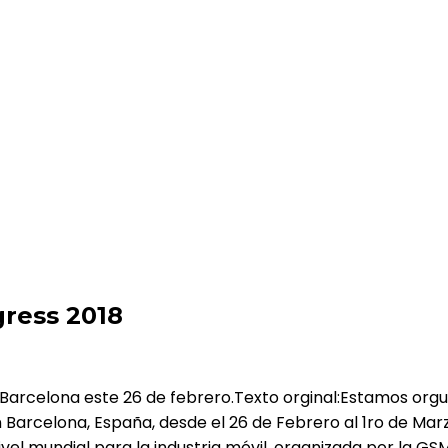
gress 2018
 Barcelona este 26 de febrero.Texto orginal:Estamos orgu
 Barcelona, España, desde el 26 de Febrero al 1ro de Ma
el mundial para la industria móvil, organizada por la GSMA