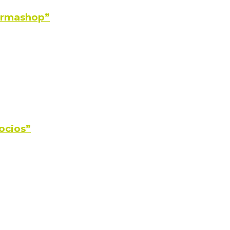
Farmashop”
ocios”