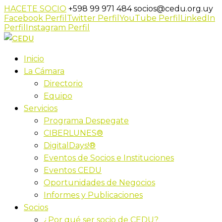
HACETE SOCIO
+598 99 971 484
socios@cedu.org.uy
Facebook Perfil
Twitter Perfil
YouTube Perfil
LinkedIn
Perfil
Instagram Perfil
Inicio
La Cámara
Directorio
Equipo
Servicios
Programa Despegate
CIBERLUNES®
DigitalDays!®
Eventos de Socios e Instituciones
Eventos CEDU
Oportunidades de Negocios
Informes y Publicaciones
Socios
¿Por qué ser socio de CEDU?