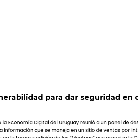
ar seguridad en canales de venta digital
erabilidad para dar seguridad en c
e la Economía Digital del Uruguay reunió a un panel de d
a información que se maneja en un sitio de ventas por In
en la tercera edición de los “Meetups” que organiza la 