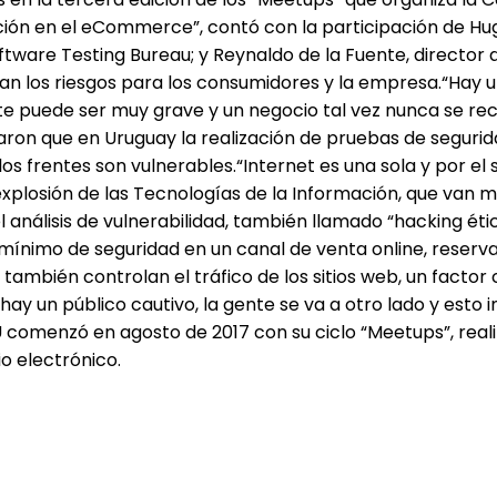
ión en el eCommerce”, contó con la participación de Hug
tware Testing Bureau; y Reynaldo de la Fuente, director 
an los riesgos para los consumidores y la empresa.“Hay u
ente puede ser muy grave y un negocio tal vez nunca se re
icaron que en Uruguay la realización de pruebas de seguri
 los frentes son vulnerables.“Internet es una sola y por 
explosión de las Tecnologías de la Información, que van
el análisis de vulnerabilidad, también llamado “hacking ét
 mínimo de seguridad en un canal de venta online, rese
 también controlan el tráfico de los sitios web, un facto
y un público cautivo, la gente se va a otro lado y esto i
DU comenzó en agosto de 2017 con su ciclo “Meetups”, re
o electrónico.