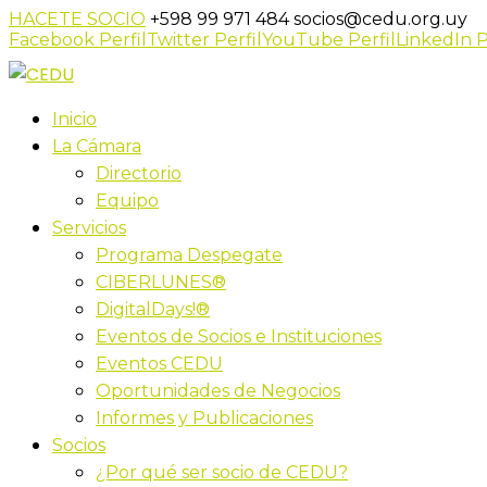
HACETE SOCIO
+598 99 971 484
socios@cedu.org.uy
Facebook Perfil
Twitter Perfil
YouTube Perfil
LinkedIn P
Inicio
La Cámara
Directorio
Equipo
Servicios
Programa Despegate
CIBERLUNES®
DigitalDays!®
Eventos de Socios e Instituciones
Eventos CEDU
Oportunidades de Negocios
Informes y Publicaciones
Socios
¿Por qué ser socio de CEDU?