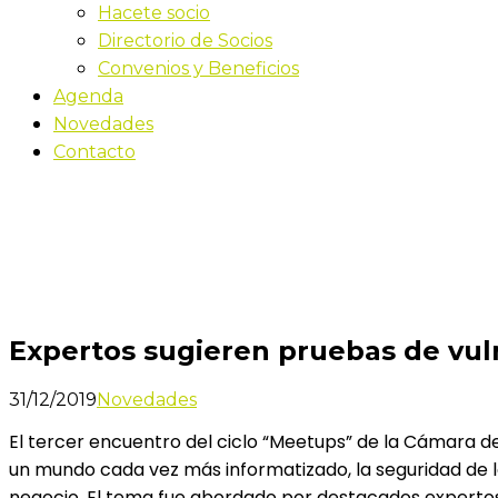
Hacete socio
Directorio de Socios
Convenios y Beneficios
Agenda
Novedades
Contacto
Novedades
Inicio
Expertos sugieren pruebas de vulnerabilidad para d
Expertos sugieren pruebas de vuln
31/12/2019
Novedades
El tercer encuentro del ciclo “Meetups” de la Cámara d
un mundo cada vez más informatizado, la seguridad de l
negocio. El tema fue abordado por destacados expertos 